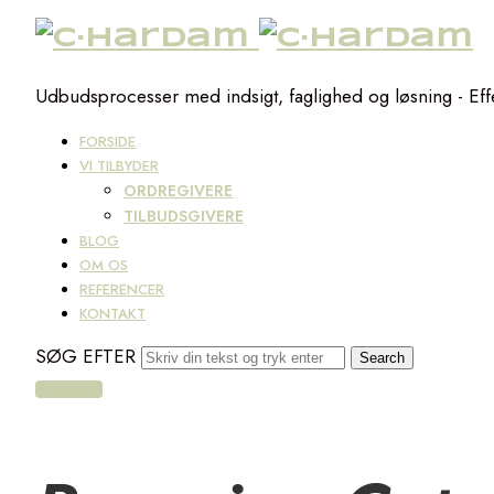
C·Hardam
Udbudsprocesser med indsigt, faglighed og løsning - Effek
FORSIDE
VI TILBYDER
ORDREGIVERE
TILBUDSGIVERE
BLOG
OM OS
REFERENCER
KONTAKT
SØG EFTER
KONTAKT OS