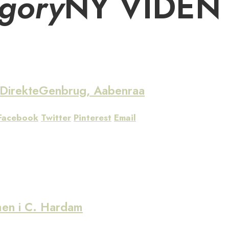
gory
NY VIDEN
reDirekteGenbrug, Aabenraa
Facebook
Twitter
Pinterest
Email
men i C. Hardam