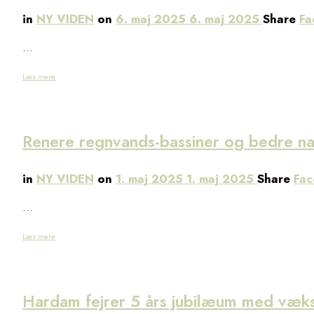
in
NY VIDEN
on
6. maj 2025
6. maj 2025
Share
Fa
…
Læs mere
Renere regnvands-bassiner og bedre na
in
NY VIDEN
on
1. maj 2025
1. maj 2025
Share
Fa
…
Læs mere
Hardam fejrer 5 års jubilæum med væks